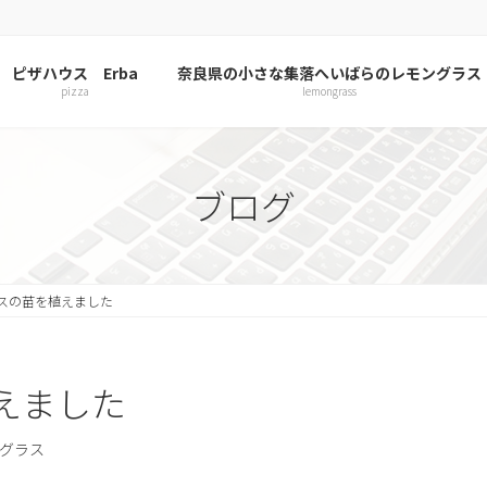
ピザハウス Erba
奈良県の小さな集落へいばらのレモングラス
pizza
lemongrass
ブログ
スの苗を植えました
えました
グラス