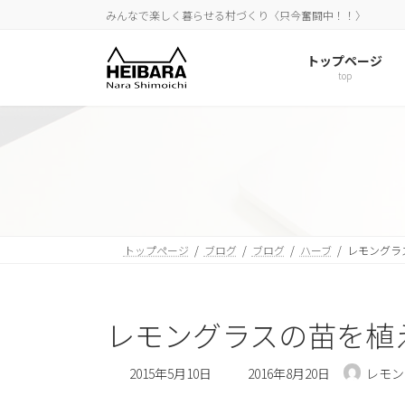
コ
ナ
みんなで楽しく暮らせる村づくり〈只今奮闘中！！〉
ン
ビ
テ
ゲ
トップページ
ン
ー
top
ツ
シ
へ
ョ
ス
ン
キ
に
ッ
移
プ
動
トップページ
ブログ
ブログ
ハーブ
レモングラ
レモングラスの苗を植
最
2015年5月10日
2016年8月20日
レモン
終