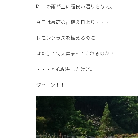
更
昨日の雨が土に程良い湿りを与え、
新
日
時
今日は最高の苗植え日より・・・
:
レモングラスを植えるのに
はたして何人集まってくれるのか？
・・・と心配もしたけど。
ジャーン！！