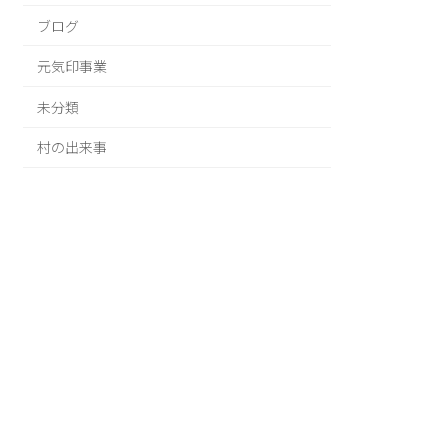
ブログ
元気印事業
未分類
村の出来事